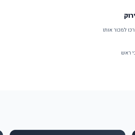
כו למכור אותו
י ראש