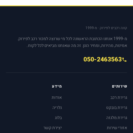
קונה רכבים לפירוק · מ-1999
מ-1999 אנחנו הכתובת הראשונה לכל מי שרוצה למכור רכב לפירוק.
אמינות, מהירות, ומחיר הוגן. זה מה שאנחנו מביאים לכל לקוח..
050-2463563
שירותים
מידע
גרירת רכב
אודות
גרירת בובקט
גלריה
גרירת מלגזה
בלוג
אזורי שירות
יצירת קשר