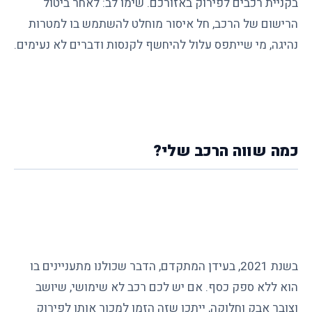
בקניית רכבים לפירוק באזורכם. שימו לב: לאחר ביטול
הרישום של הרכב, חל איסור מוחלט להשתמש בו למטרות
נהיגה, מי שייתפס עלול להיחשף לקנסות ודברים לא נעימים.
כמה שווה הרכב שלי?
בשנת 2021, בעידן המתקדם, הדבר שכולנו מתעניינים בו
הוא ללא ספק כסף. אם יש לכם רכב לא שימושי, שיושב
וצובר אבק וחלוקה, ייתכן שזה הזמן למכור אותו לפירוק