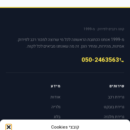
קונה רכבים לפירוק · מ-1999
מ-1999 אנחנו הכתובת הראשונה לכל מי שרוצה למכור רכב לפירוק.
אמינות, מהירות, ומחיר הוגן. זה מה שאנחנו מביאים לכל לקוח..
050-2463563
שירותים
מידע
גרירת רכב
אודות
גרירת בובקט
גלריה
גרירת מלגזה
בלוג
אזורי שירות
יצירת קשר
קובצי Cookies