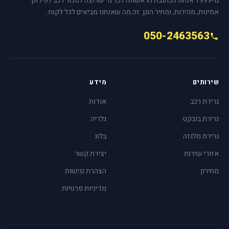
מ-1999 אנחנו הכתובת הראשונה לכל מי שרוצה למכור רכב לפירוק.
אמינות, מהירות, ומחיר הוגן. זה מה שאנחנו מביאים לכל לקוח..
050-2463563
שירותים
מידע
גרירת רכב
אודות
גרירת בובקט
גלריה
גרירת מלגזה
בלוג
אזורי שירות
יצירת קשר
מחירון
הצהרת נגישות
מדיניות פרטיות