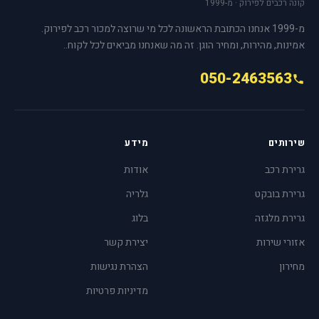
קונה רכבים לפירוק · מ-1999
מ-1999 אנחנו הכתובת הראשונה לכל מי שרוצה למכור רכב לפירוק.
אמינות, מהירות, ומחיר הוגן. זה מה שאנחנו מביאים לכל לקוח..
050-2463563
שירותים
מידע
גרירת רכב
אודות
גרירת בובקט
גלריה
גרירת מלגזה
בלוג
אזורי שירות
יצירת קשר
מחירון
הצהרת נגישות
מדיניות פרטיות