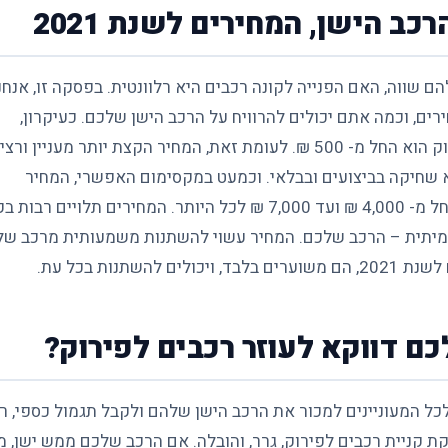
ב הישן, המחירים לשנת 2021
שווה, האם הפנייה לקונה רכבים היא רלוונטית. בפסקה זו, אנחנו
ים, וכמה אתם יכולים להרוויח על הרכב הישן שלכם. כעיקרון,
המחיר ההתחלתי, והנמוך ביותר עבור רכבים ישנים לפירוק הוא החל מ- 500 ₪. לעומת זאת, המחיר הקצת יותר מעניין ורצ
ללא נזק, וללא שחיקה בביצועים ובבלאי. וכמעט במקסימום האפשרי, המחיר
המקסימלי שתוכלו לקבל עבור הרכב הישן שלכם הוא החל מ- 4,000 ₪ ועד 7,000 ₪ לכל היותר. המחירים תלויים ר
האמיתית – הרכב שלכם. המחיר עשוי להשתנות משמעותית מרכב של
ם דווקא לעוזר רכבים לפירוק?
 לכל המעוניינים למכור את הרכב הישן שלהם ולקבל תגמול כספי, רא
ם לפירוק קיימת יותר מ- 25 שנה, ומספקת קניית רכבים לפירוק, גרר, והובלה. אם הרכב שלכם ממש ישן,