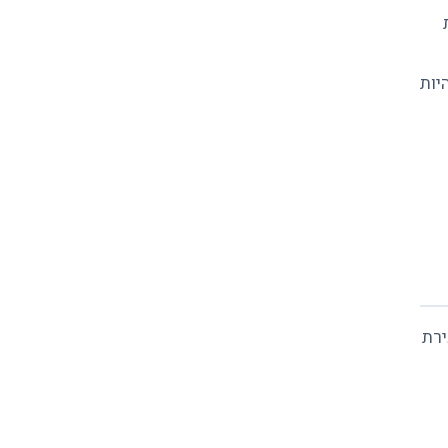
ת
יות
ירת