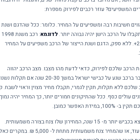
רים המשפיעים? עוזר רכבים לפירוק מספרת:
ווים חשיבות רבה ומשפיעים על המחיר. כלומר: ככל שהדגם ושנת
קבלו על הרכב הישן יהיה גבוהה יותר.
לדוגמא
: רכב משנת 1998
יקבל תגמול נמוך יותר מאשר רכב בשנות ה- 2000/2000+. ללא ספק, הדגם ושנת הייצור של הרכב משפיעים על המחיר
 הרכב שלכם לפירוק, כדאי לדעת מהו מצבו. מצב הרכב יהווה
חשיבות רבה בעיני קונה הרכבים, לטובה ולרעה. אם מדובר ברכב שנע על כבישי ישראל במשך 20-30 שנה אם תקלות
 שלכם ללא תקלות, תקין לגמרי, תקבלו מחיר מצוין וראוי לשבח. ק
 עולים כסף. ככל שהתיקונים חמורים יותר, כך המחיר יהיה נמוך.
ת האפשר כמובן.
– אם מדובר ברכב וותיק, רכב שנמצא בכביש יותר מ- 15 שנה, המחירון שלו צנח בצורה משמעותית.
כלומר: ייתכן שהמחירון כבר לא תקף, שהרכב לא מיוצר עוד, או שהמחיר צנח משמעותית מתחת ל- 5,000 ₪. 