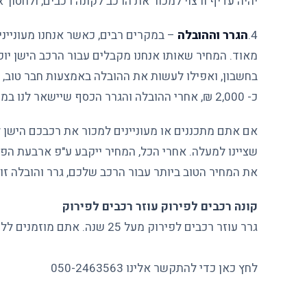
יהיה עדיף ורצוי למכור את הרכב לקונה רכבים, ולחסוך
4.
הגרר וההובלה
– במקרים רבים, כאשר אנחנו מעוניינ
מאוד. המחיר שאותו אנחנו מקבלים עבור הרכב הישן יופ
בחשבון, ואפילו לעשות את ההובלה באמצעות חבר טוב, 
כ- 2,000 ₪, אחרי ההובלה והגרר הכסף שיישאר לנו בממוצע הוא כ- 1,500 ₪.
אם אתם מתכננים או מעוניינים למכור את רכבכם הישן ל
שציינו למעלה. אחרי הכל, המחיר ייקבע ע"פ ארבעת הפר
את המחיר הטוב ביותר עבור הרכב שלכם, גרר והובלה זולה
קונה רכבים לפירוק עוזר רכבים לפירוק
גרר עוזר רכבים לפירוק מעל 25 שנה. אתם מוזמנים ללחוץ על הכפתור כדי להתקשר אלינו כדי לקבל הצעת מחיר מהירה.
לחץ כאן כדי להתקשר אלינו 050-2463563