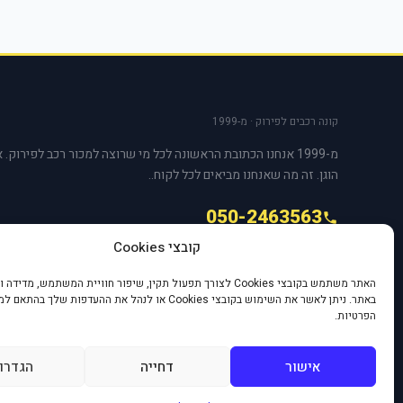
קונה רכבים לפירוק · מ-1999
מ-1999 אנחנו הכתובת הראשונה לכל מי שרוצה למכור רכב לפירוק. 
הוגן. זה מה שאנחנו מביאים לכל לקוח..
050-2463563
קובצי Cookies
האתר משתמש בקובצי Cookies לצורך תפעול תקין, שיפור חוויית המשתמש, מד
באתר. ניתן לאשר את השימוש בקובצי Cookies או לנהל את ההעדפות שלך בהת
הפרטיות.
אישור
דחייה
הגדרו
© 2026 קונה רכבים לפירוק. כל הזכויות שמורות.