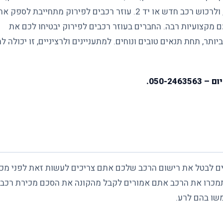
בבעיות, הגיע הזמן למכור אותו, לקבל החזר כספי עבורו, ולרכוש רכב חדש או יד 2. עוזר רכבים לפירוק מתחייבת לספק א
עם מקצועיות רבה. החברים בעוזר רכבים לפירוק יבטיחו לכם את
תר, תחת תנאים טובים ונוחים. למתעניינים ולרציניים, זו יכולה לה
יום –
050-2463563.
ם לבטל את רישום הרכב שלכם אתם צריכים לעשות זאת לפני מכ
תמכרו את הרכב אתם אמורים לקבל מהקונה את הסכם מכירת רכב
משו בהם לרע.