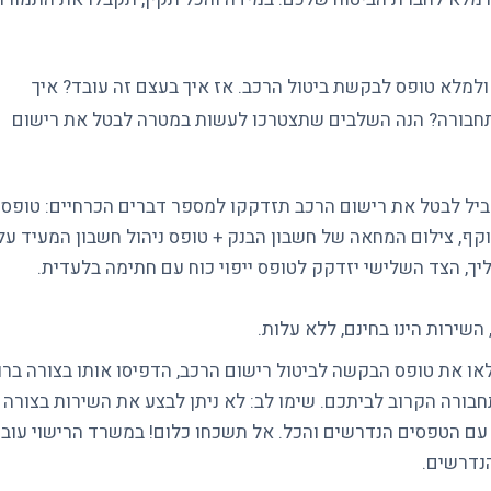
מלא טופס לבקשת ביטול הרכב. אז איך בעצם זה עובד? איך
חבורה? הנה השלבים שתצטרכו לעשות במטרה לבטל את רישום
יל לבטל את רישום הרכב תזדקקו למספר דברים הכרחיים: טופס
וקף, צילום המחאה של חשבון הבנק + טופס ניהול חשבון המעיד על
יך, הצד השלישי יזדקק לטופס ייפוי כוח עם חתימה בלעדית.
שירות הינו בחינם, ללא עלות.
ו את טופס הבקשה לביטול רישום הרכב, הדפיסו אותו בצורה ברו
ורה הקרוב לביתכם. שימו לב: לא ניתן לבצע את השירות בצורה
 עם הטפסים הנדרשים והכל. אל תשכחו כלום! במשרד הרישוי עוב
נדרשים.