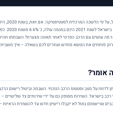
במאה ה־21, בשנת 2021, היו כ־11 אלף תאונות בישראל, על פי הלשכה המרכזית לסטטיסטיקה. אם זאת, בשנת 2020, היו
כ־10,000 תאונות בישראל. מהנתונים שנבדקו, התאונות בישראל לשנת 2021 הינם במגמה עולה, כ־%
 אז מה עושים עם הרכב הפרטי לאחר תאונה מצערת? השבתתו תהיה
רוק פותחים את הנושא מחדש ועוזרים לכם בשאלה – איך משביתי
 אומר?
תן לדווח על מצב וסטטוס הרכב הנוכחי. השבתה וביטול רישום הרכב
כב בישראל. השירות מסופק גם על ידי שירותים צד שלישיים –
רכבים שרישומם בוטל לא יקבלו רישיון חדש עד להשמדת הראיות –