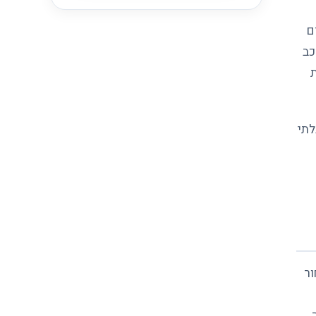
ם
כב
ת
לתי
ור