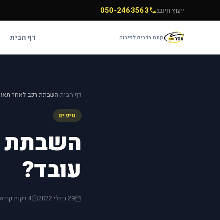
050-2463563
ייעוץ חינם:
דף הבית
קונה רכבים לפירוק
דף הבית
השבתת רכב לאחר תאונה
›
טיפים
השבתת רכ
עובד?
29 ביולי 2022
4 דקות קריאה