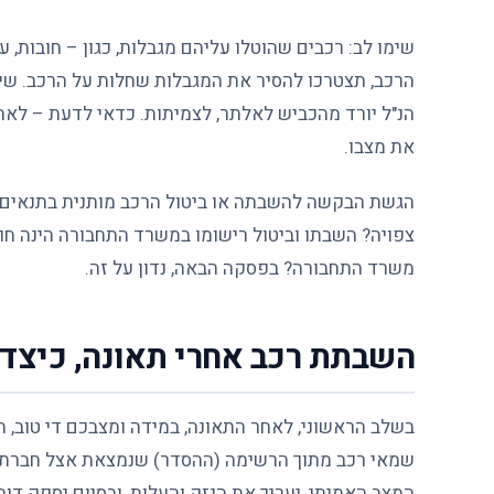
שימו לב: רכבים שהוטלו עליהם מגבלות, כגון – חובות, 
הרכב, תצטרכו להסיר את המגבלות שחלות על הרכב. שי
הנ"ל יורד מהכביש לאלתר, לצמיתות. כדאי לדעת – לאח
את מצבו.
הגשת הבקשה להשבתה או ביטול הרכב מותנית בתנאים 
צפויה? השבתו וביטול רישומו במשרד התחבורה הינה חוב
משרד התחבורה? בפסקה הבאה, נדון על זה.
השבתת רכב אחרי תאונה, כיצד 
בשלב הראשוני, לאחר התאונה, במידה ומצבכם די טוב, 
שמאי רכב מתוך הרשימה (ההסדר) שנמצאת אצל חברת ה
המצב האמיתי, יעריך את הנזק והעלות, ובסיום יספק דו