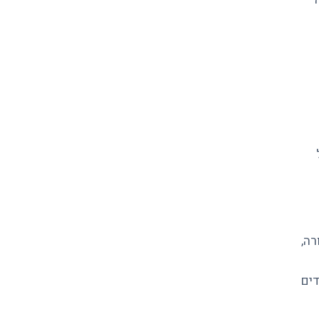
רה,
דים