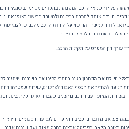
 מאוד שכל העבודה תיעשה על ידי שמאי הרכב המקצועי. במקרים מסוימים, שמאי הרכב
סים, ושולח אותם לחברת הביטוח ולמשרד הרישוי באופן אישי. כן
 ידאג לדווח למשרד הרישוי על הורדת הרכב מהכביש, לצמיתות. 
י השלבים שתצטרכו לבצע בקפידה.
ד עורך דין המפרט על תקינות הרכב.
? יש לנו את הפתרון הטוב ביותר! הכירו את השירות שיחזיר לכ
ות הנועד להחזיר את הכסף האבוד לצרכנים, שירות שמטרתו רווח נ
ר בשירות המיועד עבור רכבים ישנים שעברו תאונה קלה, בינונית, ו
רוב המקרים, תוכלו לקבל סכום שנע בין 500-5,000₪ בממוצע. אם מדובר ברכבים המיועדים לנסיעה, הסכומים יהיו אף
רות בצורה מלאה, בפריסה ארצית רחבה מאוד, ועם שירות אדיב