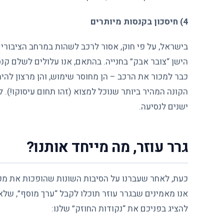
4) חיסכון בקנסות מיותרים
בישראל, על פי חוק, אסור לרכב לשהות במרחב הציבורי אם
הישן “צובר אבק” בחנייה. בהתאם, אנו עלולים לשלם ק
כבר למכור את הרכב – הן מחוסר שימוש, והן מרצון להימ
הקונה המהיר ביותר שנוכל למצוא (זהו תחום עיסוקו!). ל
ישנים לנסיעה.
גרר עוזר, מה מייחד אותנו?
כעת, לאחר שעברנו על הסיבות השונות שהופכות את מכיר
אנו מאמינים שבגרר עוזר תוכלו לקבל “ערך מוסף”, שלא
להציג בפניכם את “נקודות החוזק” שלנו: