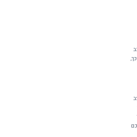
ב
ך,
ב
כם