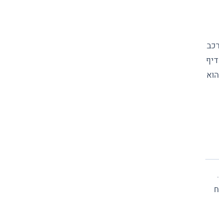
רכב
דיף
הוא
ח