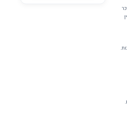
כר
ן
ת.
.