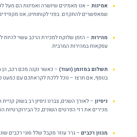
אמינות
– אנו מאמינים שיושרה ואמינות הם מעל לכל
שמאפשרים להתקדם. בפני לקוחותינו, אנו מקפידים על 100% אמינות ויושרה, ונשתף אתכם בכל שיקול 
מהירות
– הזמן שלוקח למכירת הרכב עשוי להיות לפעמ
עסקאות במהירות המרבית.
תשלום במזומן (ועוד)
– כאשר נקנה מכם רכב, הן רכ
בנוסף, אם תרצו – נוכל ללכת לקראתכם עם כמעט כ
ניסיון
– לאורך השנים, צברנו ניסיון רב בשוק קניית ה
מכירים את רזי הפרטים השונים, כל הבירוקרטיות הש
מגוון רכבים
– גרר עוזר מקבל שלל סוגי רכבים שונים