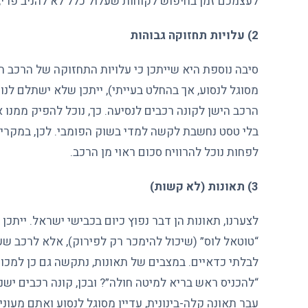
לעצמכם זמן בחיפוש לקוחות שעלול כלל לא להניב פרי, 
2) עלויות תחזוקה גבוהות
סיבה נוספת היא שייתכן כי עלויות התחזוקה של הרכב ה
מסוגל לנסוע, אך בהחלט בעייתי), ייתכן שלא ישתלם לנ
הרכב הישן לקונה רכבים לנסיעה. כך, נוכל להפיק ממנו
בלי טסט נחשבת לקשה למדי בשוק הפומבי. לכן, במקרים 
לפחות נוכל להרוויח סכום ראוי מן הרכב.
3) תאונות (לא קשות)
לצערנו, תאונות הן דבר נפוץ כיום בכבישי ישראל. ייתכ
“טוטאל לוס” (שיכול להימכר רק לפירוק), אלא לרכב שעד
לבלתי כדאיים. במצבים של תאונות, נתקשה גם כן למכו
“להכניס ראש בריא למיטה חולה”? ובכן, קונה רכבים ישנ
עבר תאונה קלה-בינונית, עדיין מסוגל לנסוע ואתם מעוני