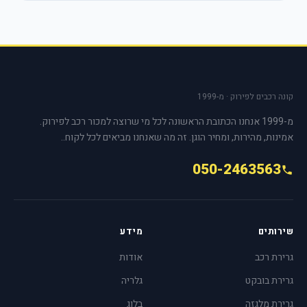
קונה רכבים לפירוק · מ-1999
מ-1999 אנחנו הכתובת הראשונה לכל מי שרוצה למכור רכב לפירוק.
אמינות, מהירות, ומחיר הוגן. זה מה שאנחנו מביאים לכל לקוח..
050-2463563
שירותים
מידע
גרירת רכב
אודות
גרירת בובקט
גלריה
גרירת מלגזה
בלוג